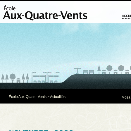
ACCU
École Aux-Quatre-Vents
>
Actualités
Mozaï