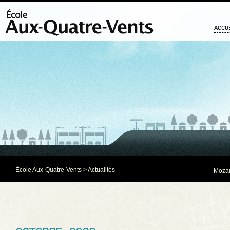
ACCU
École Aux-Quatre-Vents
>
Actualités
Mozaï