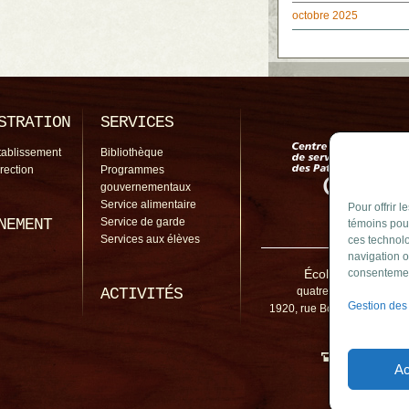
octobre 2025
STRATION
SERVICES
tablissement
Bibliothèque
irection
Programmes
gouvernementaux
Service alimentaire
Pour offrir 
NEMENT
Service de garde
témoins pour
Services aux élèves
ces technolo
navigation o
École Aux-Quatre
consentement
ACTIVITÉS
quatre-vents@cssp.go
Gestion des
1920, rue Borduas, Sainte-J
J3E 1A4
450 645-2
Ac