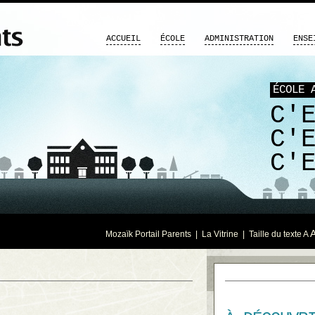
ACCUEIL
ÉCOLE
ADMINISTRATION
ENSE
ÉCOLE 
C'
C'
C'
Mozaïk Portail Parents
|
La Vitrine
| Taille du texte
A