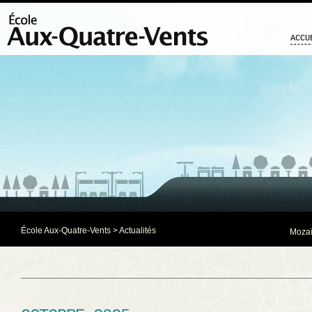
ACCU
École Aux-Quatre-Vents
>
Actualités
Mozaï