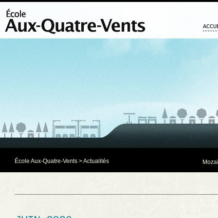
ACCU
École Aux-Quatre-Vents
>
Actualités
Mozaï